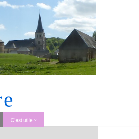
re
C’est utile