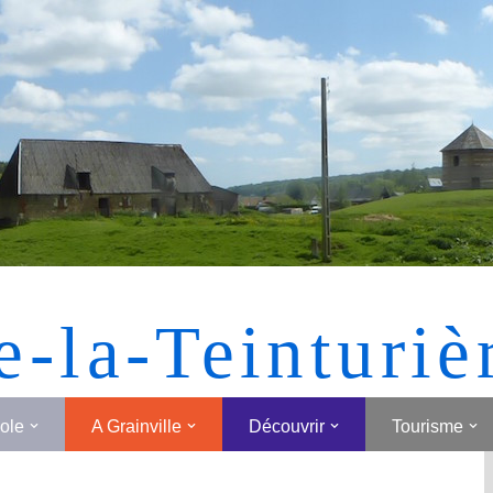
[MONTRER SOUS FORME DE VIGNETTES]
e-la-Teinturiè
cole
A Grainville
Découvrir
Tourisme