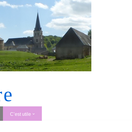
re
C’est utile