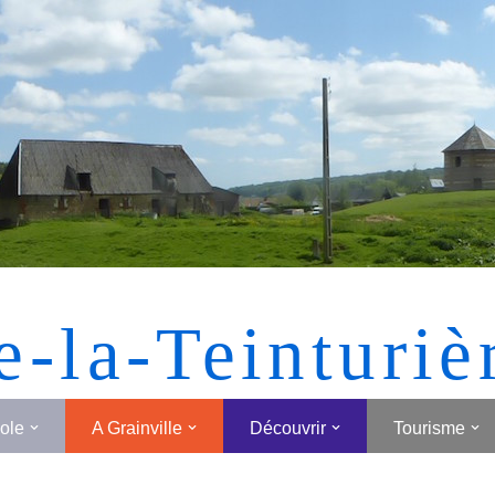
[MONTRER SOUS FORME DE VIGNETTES]
e-la-Teinturiè
cole
A Grainville
Découvrir
Tourisme