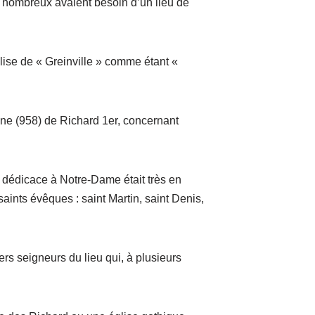
nt nombreux avaient besoin d’un lieu de
glise de « Greinville » comme étant «
enne (958) de Richard 1er, concernant
sa dédicace à Notre-Dame était très en
aints évêques : saint Martin, saint Denis,
rs seigneurs du lieu qui, à plusieurs