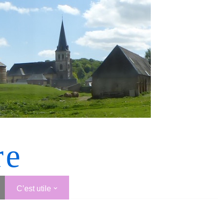
re
C’est utile