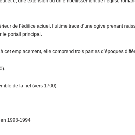
peut être, une extension ou un embellissement de l’église roma
térieur de l’édifice actuel, l’ultime trace d’une ogive prenant nai
 le portail principal.
te à cet emplacement, elle comprend trois parties d’époques différ
0).
semble de la nef (vers 1700).
e en 1993-1994.