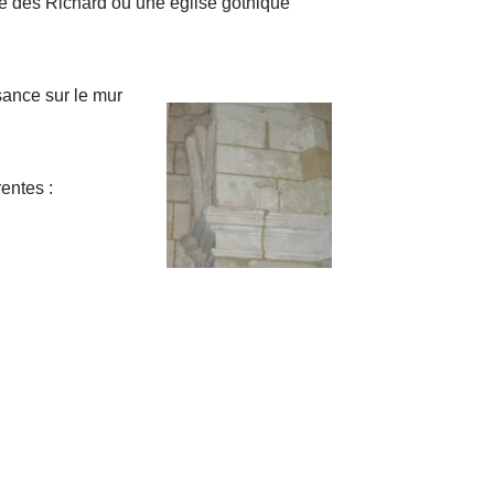
ne des Richard ou une église gothique
ssance sur le mur
entes :