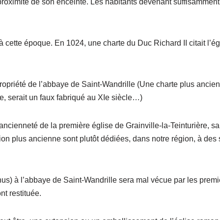
 à proximité de son enceinte. Les habitants devenant suffisamme
à cette époque. En 1024, une charte du Duc Richard II citait l’é
a propriété de l’abbaye de Saint-Wandrille (Une charte plus anci
e, serait un faux fabriqué au XIe siècle…)
 ancienneté de la première église de Grainville-la-Teinturière, 
on plus ancienne sont plutôt dédiées, dans notre région, à des s
nus) à l’abbaye de Saint-Wandrille sera mal vécue par les premie
nt restituée.