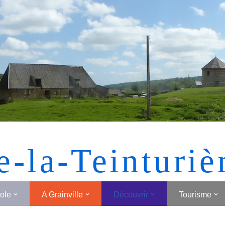
[MONTRER SOUS FORME DE VIGNETTES]
e-la-Teinturiè
cole
A Grainville
Découvrir
Tourisme