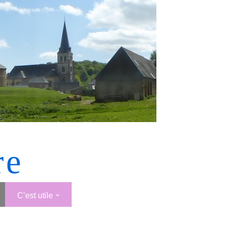
re
C’est utile