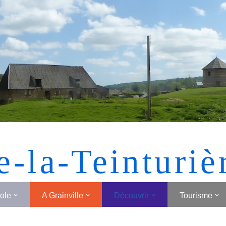
[MONTRER SOUS FORME DE VIGNETTES]
e-la-Teinturiè
cole
A Grainville
Découvrir
Tourisme