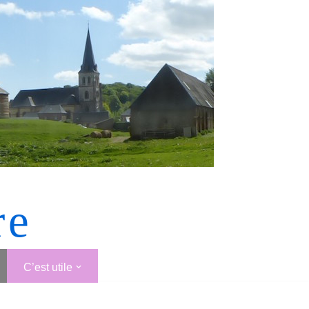
re
C’est utile