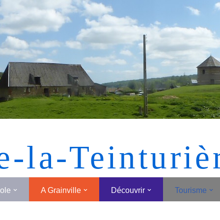
[MONTRER SOUS FORME DE VIGNETTES]
e-la-Teinturiè
cole
A Grainville
Découvrir
Tourisme