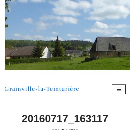
Aller
au
contenu
[MONT
Grainville-la-Teinturière
20160717_163117