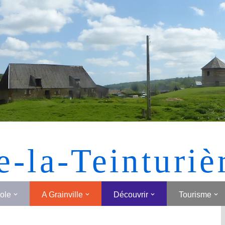
[MONTRER SOUS FORME DE VIGNETTES]
e-la-Teinturiè
cole
A Grainville
Découvrir
Tourisme