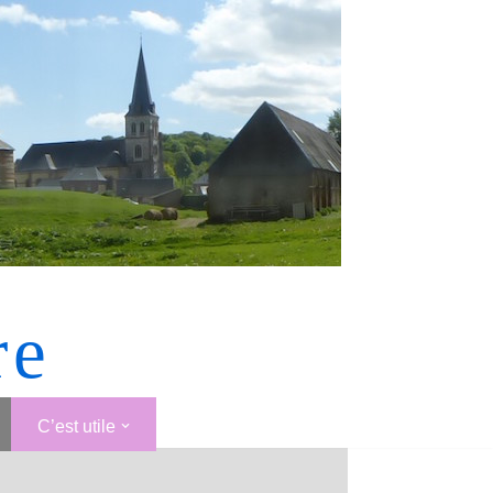
re
C’est utile