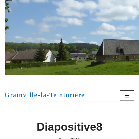
Aller
au
contenu
[MONT
Grainville-la-Teinturière
Diapositive8