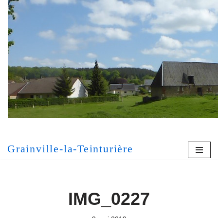
Aller
au
contenu
[MONT
Grainville-la-Teinturière
IMG_0227