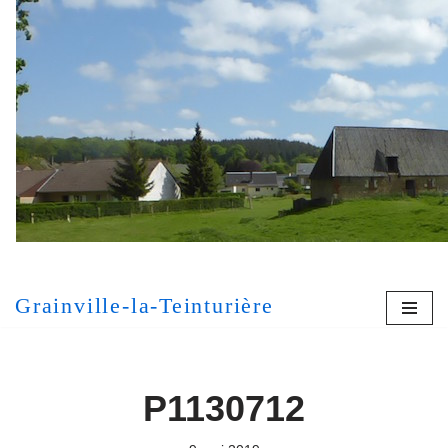
Aller
au
contenu
[MONT
Grainville-la-Teinturière
P1130712