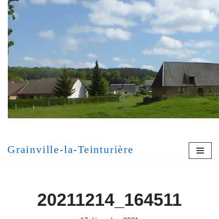
Aller
au
contenu
[MONT
Grainville-la-Teinturière
20211214_164511