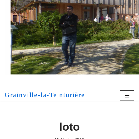
Aller
au
contenu
[MONT
Grainville-la-Teinturière
loto