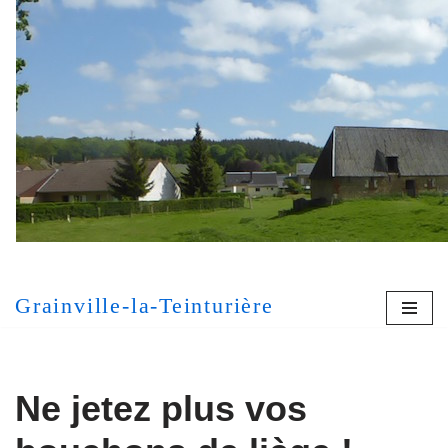
Aller
au
contenu
[MONT
Grainville-la-Teinturière
Ne jetez plus vos