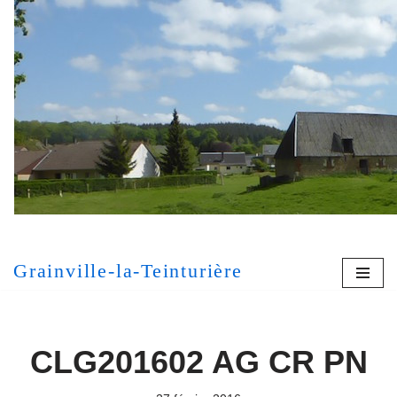
Aller
au
contenu
[MONT
Grainville-la-Teinturière
CLG201602 AG CR PN