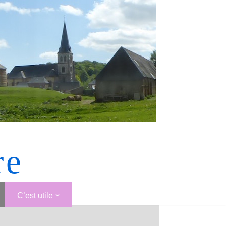
re
C’est utile