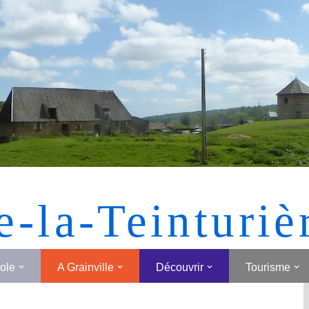
[MONTRER SOUS FORME DE VIGNETTES]
e-la-Teinturiè
cole
A Grainville
Découvrir
Tourisme