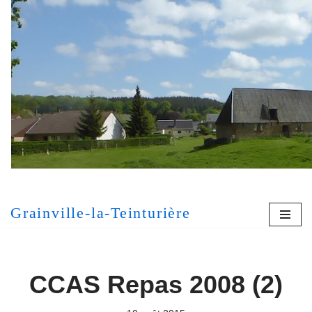
Aller
au
contenu
[MONT
Grainville-la-Teinturière
CCAS Repas 2008 (2)