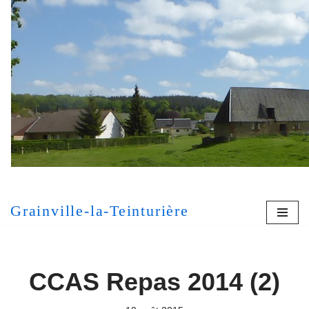
Aller
au
contenu
[MONT
Grainville-la-Teinturière
CCAS Repas 2014 (2)