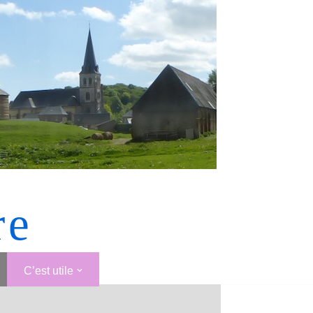
re
C’est utile