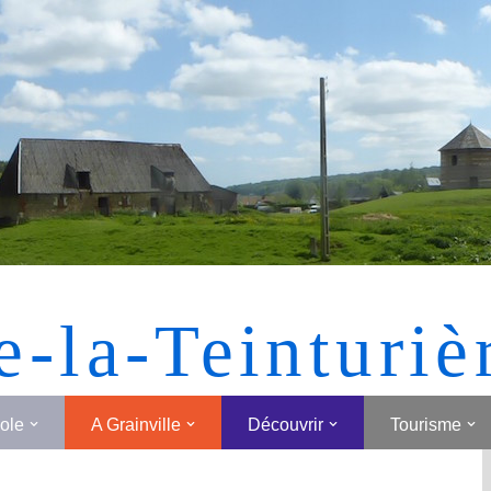
[MONTRER SOUS FORME DE VIGNETTES]
e-la-Teinturiè
cole
A Grainville
Découvrir
Tourisme