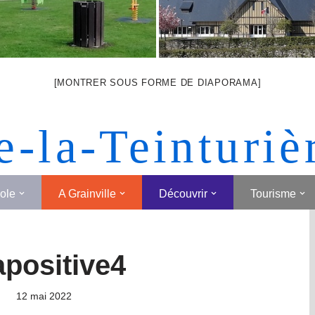
[MONTRER SOUS FORME DE DIAPORAMA]
e-la-Teinturiè
cole
A Grainville
Découvrir
Tourisme
apositive4
12 mai 2022