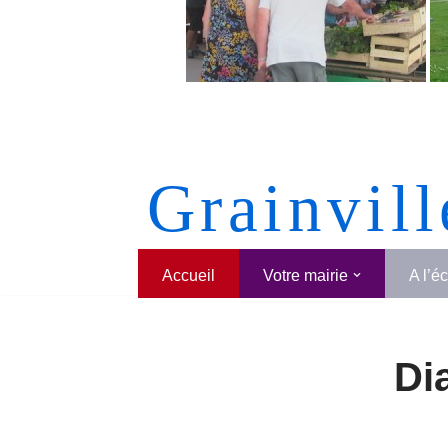
Grainvill
Accueil
Votre mairie
A l’é
Di