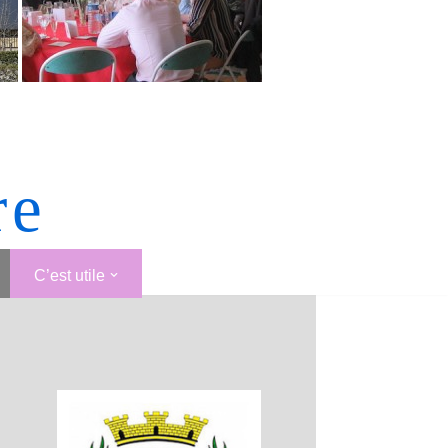
re
C’est utile