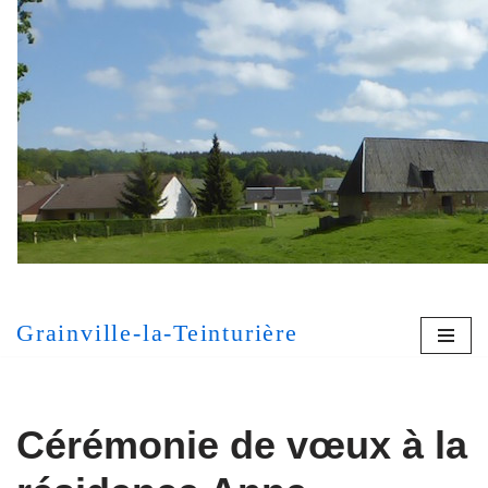
Aller
au
contenu
[MONT
Grainville-la-Teinturière
Cérémonie de vœux à la