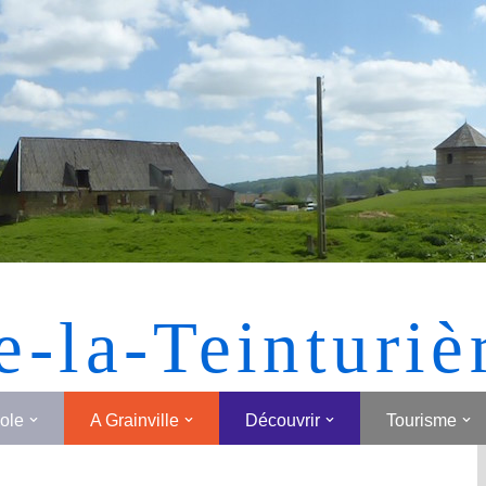
[MONTRER SOUS FORME DE VIGNETTES]
e-la-Teinturiè
cole
A Grainville
Découvrir
Tourisme