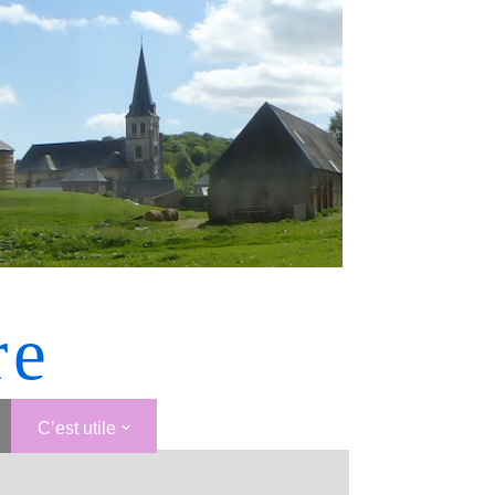
re
C’est utile