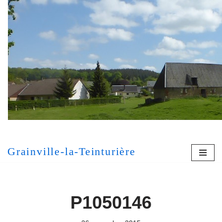
Aller
au
contenu
[MONT
Grainville-la-Teinturière
P1050146