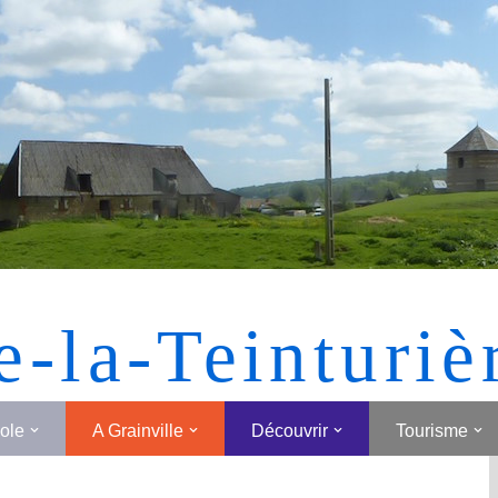
[MONTRER SOUS FORME DE VIGNETTES]
e-la-Teinturiè
cole
A Grainville
Découvrir
Tourisme