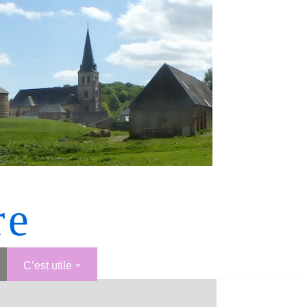
re
C’est utile