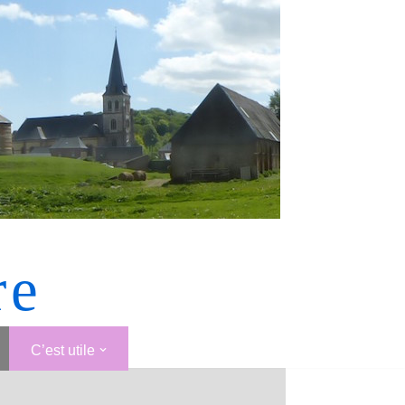
re
C’est utile