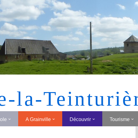
[MONTRER SOUS FORME DE VIGNETTES]
e-la-Teinturiè
cole
A Grainville
Découvrir
Tourisme