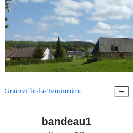
Aller
au
contenu
[MONT
Grainville-la-Teinturière
bandeau1