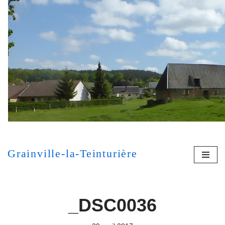
Aller
au
contenu
[MONT
Grainville-la-Teinturière
_DSC0036