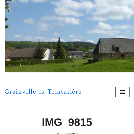
Aller
au
contenu
[MONT
Grainville-la-Teinturière
IMG_9815