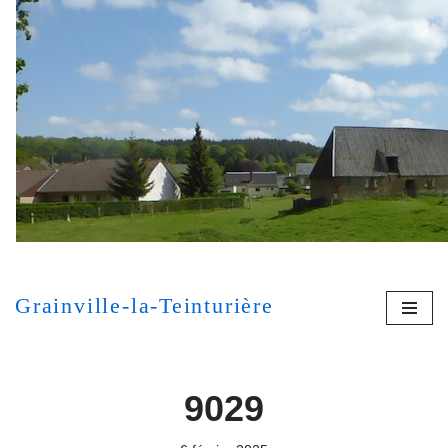
Aller
au
contenu
[MONT
Grainville-la-Teinturière
9029