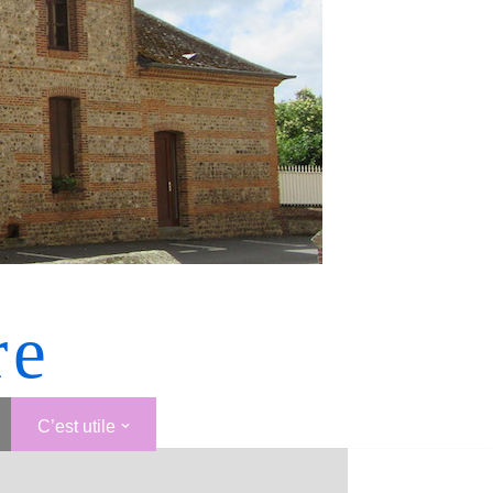
re
C’est utile