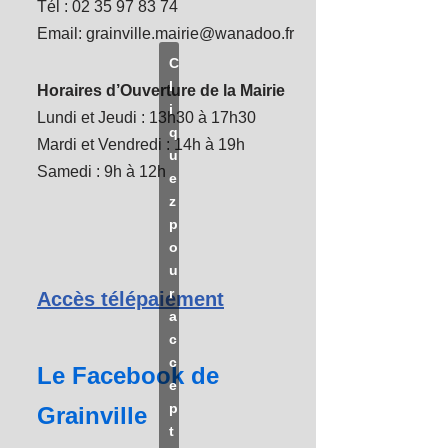
Tél : 02 35 97 83 74
Email: grainville.mairie@wanadoo.fr
C
l
Horaires d’Ouverture de la Mairie
i
Lundi et Jeudi : 13h30 à 17h30
q
Mardi et Vendredi : 14h à 19h
u
Samedi : 9h à 12h
e
z
p
o
u
r
Accès télépaiement
a
c
c
Le Facebook de
e
p
Grainville
t