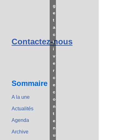
g
e
t
a
c
Contactez-nous
t
i
v
e
r
c
Sommaire
e
c
A la une
o
n
Actualités
t
Agenda
e
n
Archive
u