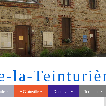
[MONTRER SOUS FORME DE VIGNETTES]
e-la-Teinturiè
cole
A Grainville
Découvrir
Tourisme