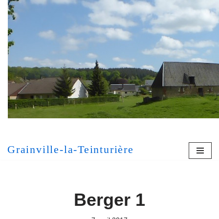
Aller
au
contenu
[MONT
Grainville-la-Teinturière
Berger 1