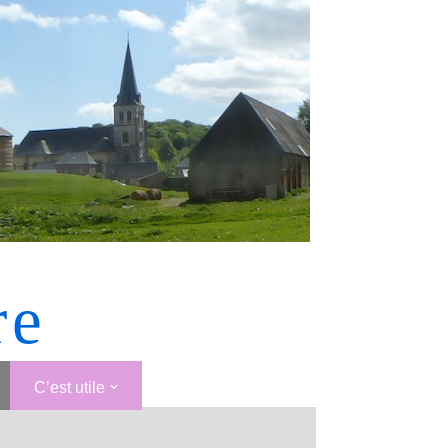
re
C’est utile