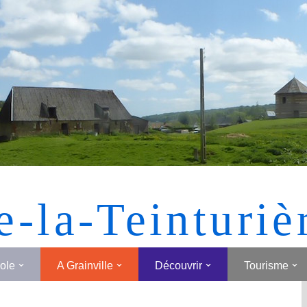
[MONTRER SOUS FORME DE VIGNETTES]
e-la-Teinturiè
cole
A Grainville
Découvrir
Tourisme