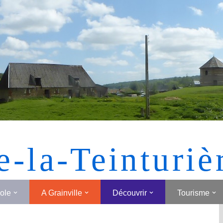
[MONTRER SOUS FORME DE VIGNETTES]
e-la-Teinturiè
cole
A Grainville
Découvrir
Tourisme