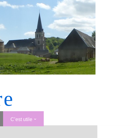
re
C’est utile