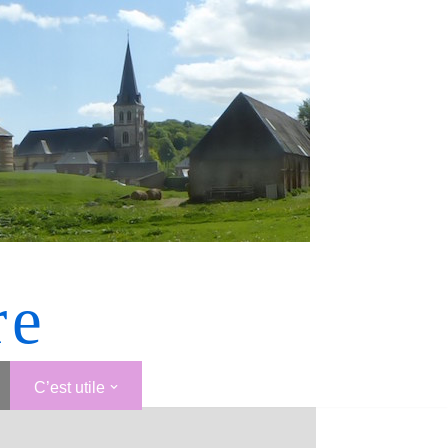
re
C’est utile