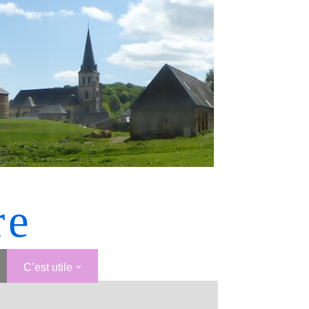
re
C’est utile