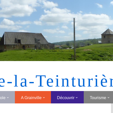
[MONTRER SOUS FORME DE VIGNETTES]
e-la-Teinturiè
cole
A Grainville
Découvrir
Tourisme