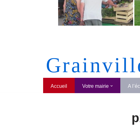
Grainvill
Accueil
Votre mairie
A l’é
p