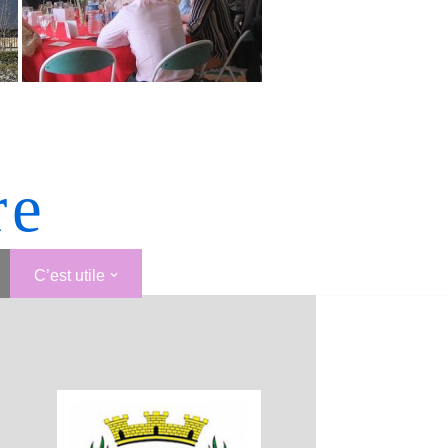
re
C’est utile