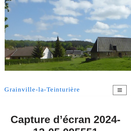
Aller
au
contenu
[MONT
Grainville-la-Teinturière
Capture d’écran 2024-