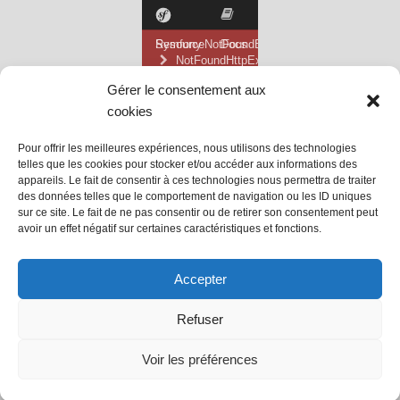
Gérer le consentement aux
cookies
Pour offrir les meilleures expériences, nous utilisons des technologies
telles que les cookies pour stocker et/ou accéder aux informations des
appareils. Le fait de consentir à ces technologies nous permettra de traiter
des données telles que le comportement de navigation ou les ID uniques
sur ce site. Le fait de ne pas consentir ou de retirer son consentement peut
avoir un effet négatif sur certaines caractéristiques et fonctions.
@ Mairie de Grainville la Teinturière
Accepter
Site propulsé par Tambour de Ville
Refuser
avec
WordPress
.
Mentions Légales
Voir les préférences
@Grainville-la-teinturiere
mentions légales
| Propulsé
par
Tambour de Ville
avec
WordPress
.