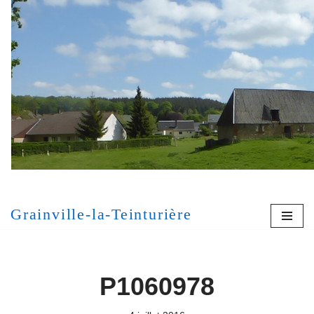
Aller
au
contenu
[MONT
Grainville-la-Teinturière
P1060978