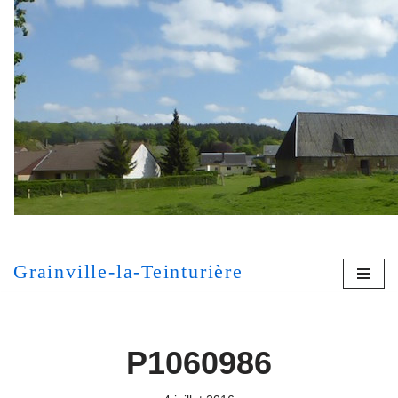
Aller
au
contenu
[MONT
Grainville-la-Teinturière
P1060986