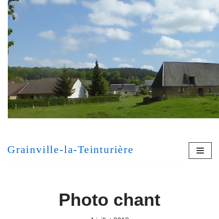
Aller
au
contenu
[MONT
Grainville-la-Teinturière
Photo chant