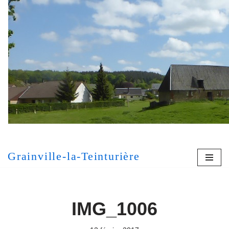
Aller
au
contenu
[MONT
Grainville-la-Teinturière
IMG_1006