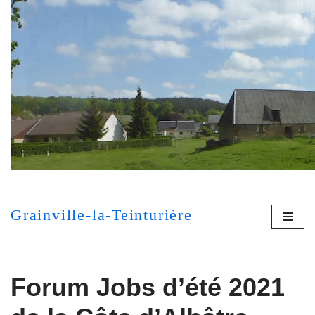
Aller
au
contenu
[MONT
Grainville-la-Teinturière
Forum Jobs d’été 2021