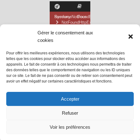
Gérer le consentement aux
cookies
Pour offrir les meilleures expériences, nous utilisons des technologies
telles que les cookies pour stocker et/ou accéder aux informations des
appareils. Le fait de consentir à ces technologies nous permettra de traiter
des données telles que le comportement de navigation ou les ID uniques
sur ce site. Le fait de ne pas consentir ou de retirer son consentement peut
avoir un effet négatif sur certaines caractéristiques et fonctions.
@ Mairie de Grainville la Teinturière
Accepter
Site propulsé par Tambour de Ville
Refuser
avec
WordPress
.
Mentions Légales
Voir les préférences
@Grainville-la-teinturiere
mentions légales
| Propulsé
par
Tambour de Ville
avec
WordPress
.