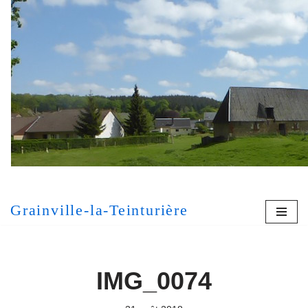
Aller
au
contenu
[MONT
Grainville-la-Teinturière
IMG_0074