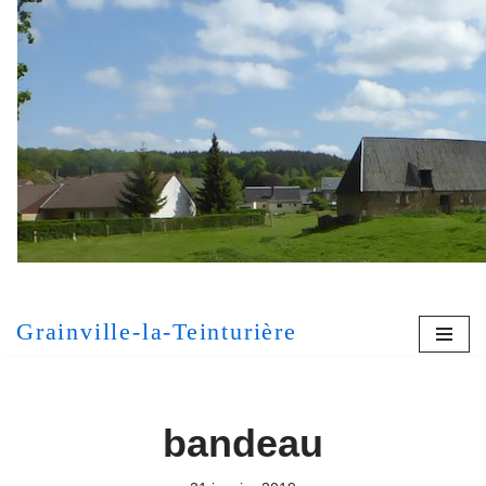
Aller
au
contenu
[MONT
Grainville-la-Teinturière
bandeau