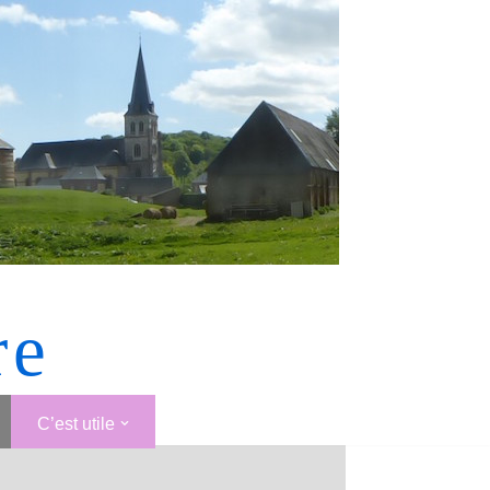
re
C’est utile