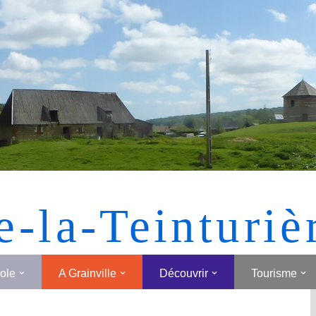
[MONTRER SOUS FORME DE VIGNETTES]
e-la-Teinturiè
cole
A Grainville
Découvrir
Tourisme