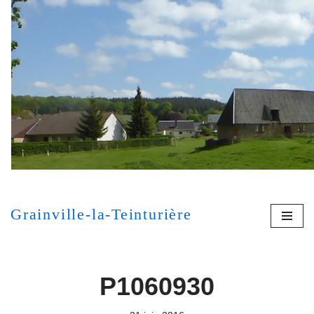
Aller
au
contenu
[MONT
Grainville-la-Teinturière
P1060930