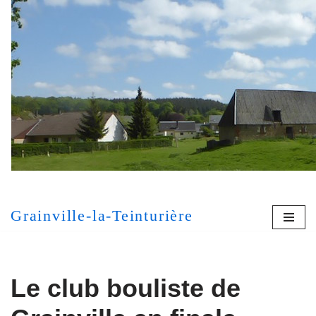
Aller
au
contenu
[MONT
Grainville-la-Teinturière
Le club bouliste de