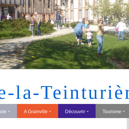
[MONTRER SOUS FORME DE VIGNETTES]
e-la-Teinturiè
cole
A Grainville
Découvrir
Tourisme