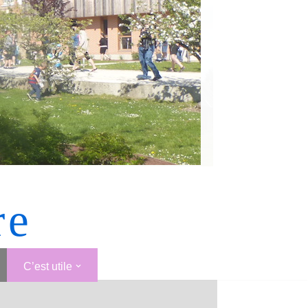
re
C’est utile