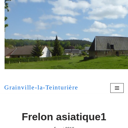
Aller
au
contenu
[MONT
Grainville-la-Teinturière
Frelon asiatique1