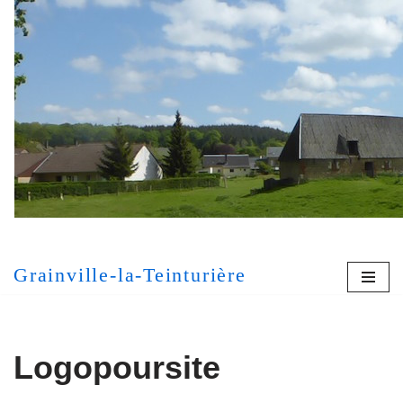
Aller
au
contenu
[MONT
Grainville-la-Teinturière
Logopoursite