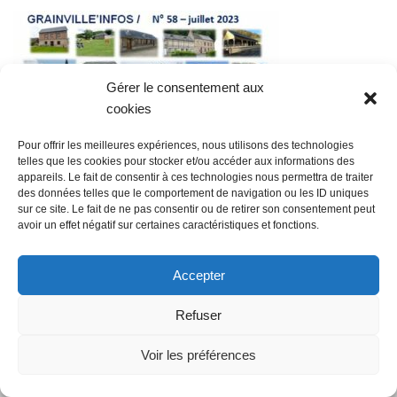
Gérer le consentement aux
cookies
Pour offrir les meilleures expériences, nous utilisons des technologies
telles que les cookies pour stocker et/ou accéder aux informations des
appareils. Le fait de consentir à ces technologies nous permettra de traiter
des données telles que le comportement de navigation ou les ID uniques
sur ce site. Le fait de ne pas consentir ou de retirer son consentement peut
avoir un effet négatif sur certaines caractéristiques et fonctions.
@ Mairie de Grainville la Teinturière
Accepter
Site propulsé par Tambour de Ville
Refuser
avec
WordPress
.
Mentions Légales
Voir les préférences
@Grainville-la-teinturiere
mentions légales
| Propulsé
par
Tambour de Ville
avec
WordPress
.