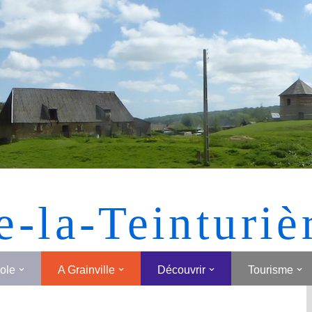
[MONTRER SOUS FORME DE VIGNETTES]
e-la-Teinturiè
cole
A Grainville
Découvrir
Tourisme