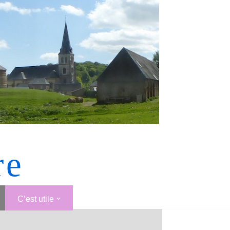
re
C’est utile